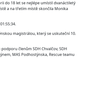
ii do 18 let se nejlépe umístil dvanáctiletý
ístě a na třetím místě skončila Monika
 01:55:34.
nskou magistrálou, který se uskuteční 10.
ou podporu členům SDH Chvalčov, SDH
ostýnem, MAS Podhostýnska, Rescue teamu