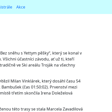
strále
Akce
ez sněhu s Yettym pěšky“, který se konal v
ichni účastníci závodu, ať už ti, kteří
l tradičně ve Ski areálu Troják na všechny
ítězil Milan Vinklárek, který dosáhl času 54
k Bambušek (čas 01:50:02). Prvenství mezi
 místě třetím skončila Irena Doleželová
ženou této trasy se stala Marcela Zavadilová