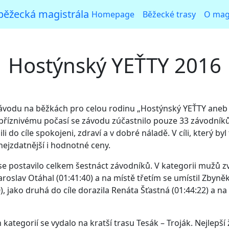
běžecká magistrála
Homepage
Běžecké trasy
O magi
Hostýnský YEŤTY 2016
ávodu na běžkách pro celou rodinu „Hostýnský YEŤTY aneb B
íznivému počasí se závodu zúčastnilo pouze 33 závodníků. Vš
i do cíle spokojeni, zdraví a v dobré náladě. V cíli, který by
nejzdatnější i hodnotné ceny.
 se postavilo celkem šestnáct závodníků. V kategorii mužů zv
roslav Otáhal (01:41:40) a na místě třetím se umístil Zbyně
 jako druhá do cíle dorazila Renáta Šťastná (01:44:22) a na
tegorií se vydalo na kratší trasu Tesák – Troják. Nejlepší 