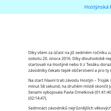
Hostýnská 
Díky všem za účast na již sedmém ročníku z
sobotu 20. února 2016. Díky dlouhodobě nepř
startovali na Hostýně nebo ti z Tesáku dorazil
závodníky čekalo teplé občerstvení a pro ty 
Na start hlavní trati závodu Hostýn – Troják
minut 58 sekund, na druhém místě skončil Ja
ženami vybojovala Pavla Omelková (01:41:40),
(02:14:47).
Sedmnáct závodníků nejrůznějších věkových ka