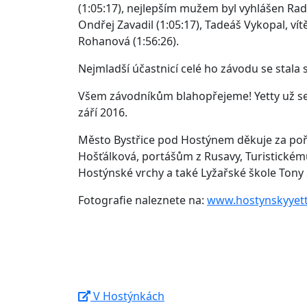
(1:05:17), nejlepším mužem byl vyhlášen Radom
Ondřej Zavadil (1:05:17), Tadeáš Vykopal, v
Rohanová (1:56:26).
Nejmladší účastnicí celé ho závodu se stala s
Všem závodníkům blahopřejeme! Yetty už se 
září 2016.
Město Bystřice pod Hostýnem děkuje za poř
Hošťálková, portášům z Rusavy, Turistické
Hostýnské vrchy a také Lyžařské škole Tony 
Fotografie naleznete na:
www.hostynskyyetty
V Hostýnkách