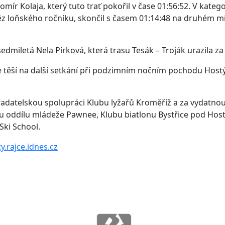
ír Kolaja, který tuto trať pokořil v čase 01:56:52. V kategor
ítěz loňského ročníku, skončil s časem 01:14:48 na druhém m
edmiletá Nela Pírková, která trasu Tesák – Troják urazila za
těší na další setkání při podzimním nočním pochodu Hostý
adatelskou spolupráci Klubu lyžařů Kroměříž a za vydatn
mu oddílu mládeže Pawnee, Klubu biatlonu Bystřice pod H
Ski School.
.rajce.idnes.cz